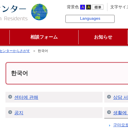
背景色
文字サイ
Languages
相談フォーム
お知らせ
センターからさがす
＞ 한국어
한국어
센터에 관해
상담 
공지
생활에
구마모토