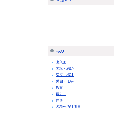
お知らせ
FAQ
出入国
国籍・結婚
医療・福祉
労働・仕事
教育
暮らし
住居
各種公的証明書