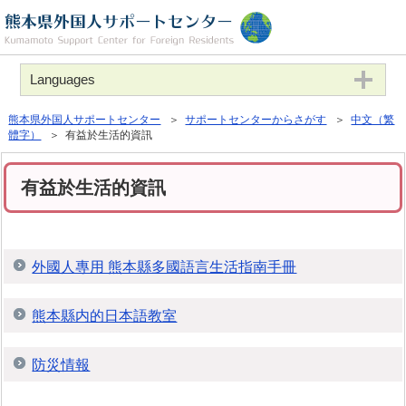
Languages
熊本県外国人サポートセンター
＞
サポートセンターからさがす
＞
中文（繁
體字）
＞ 有益於生活的資訊
有益於生活的資訊
外國人專用 熊本縣多國語言生活指南手冊
熊本縣内的日本語教室
防災情報